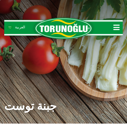
العربية
المبيعات عبر الإنترنت
الصفحة الرئيسية
منتجات
جبن ابیض
جبنة توست
قشقوان
جبن تقلیدیة