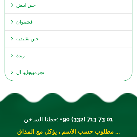
جبن ابیض
قشقوان
جبن تقلیدیة
زبدة
ىجرمبيجايبا ال
+90 (332) 713 73 01
خطنا الساخن:
مطلوب حسب الاسم ، يؤكل مع المذاق ...