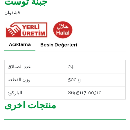
جبنة توست
قشقوان
Açıklama
Besin Değerleri
24
عدد الصنادٌق
500 g
وزن القطعة
8695117100310
الباركود
منتجات اخرى