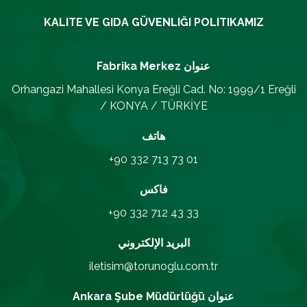
KALITE VE GIDA GÜVENLIĞI POLITIKAMIZ
عنوان
Fabrika Merkez
Orhangazi Mahallesi Konya Ereğli Cad. No: 1999/1 Ereğli
/ KONYA / TÜRKİYE
هاتف
+90 332 713 73 01
فاكس
+90 332 712 43 33
البريد الإلكتروني
iletisim@torunoglu.com.tr
عنوان
Ankara Şube Müdürlüğü