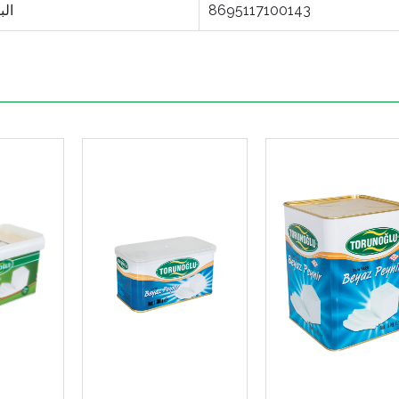
8695117100143
الب