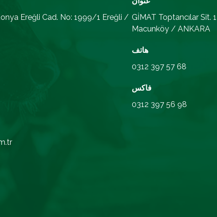
عنوان
onya Ereğli Cad. No: 1999/1 Ereğli /
GİMAT Toptancılar Sit. 
Macunköy / ANKARA
هاتف
0312 397 57 68
فاكس
0312 397 56 98
m.tr