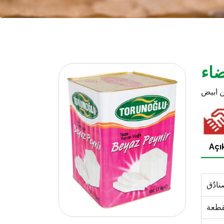
ضاء
 ابیض
Açı
نادٌق
قطعة