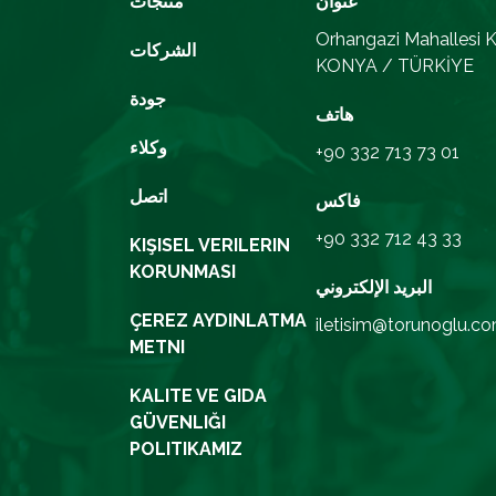
عنوان
منتجات
Orhangazi Mahallesi K
الشركات
KONYA / TÜRKİYE
جودة
هاتف
وكلاء
+90 332 713 73 01
اتصل
فاكس
+90 332 712 43 33
KIŞISEL VERILERIN
KORUNMASI
البريد الإلكتروني
ÇEREZ AYDINLATMA
iletisim@torunoglu.co
METNI
KALITE VE GIDA
GÜVENLIĞI
POLITIKAMIZ