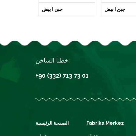
جبن ا بيض
جبن ا بيض
خطنا الساخن:
+90 (332) 713 73 01
Fabrika Merkez
الصفحة الرئيسية