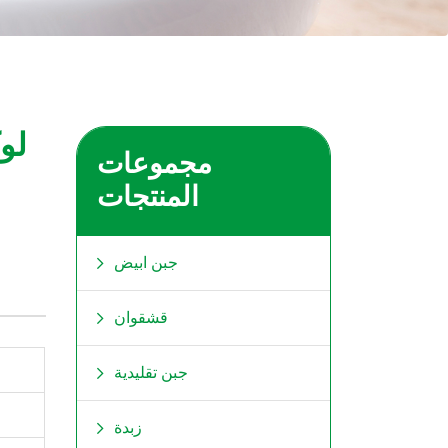
لو
مجموعات
المنتجات
جبن ابیض
قشقوان
جبن تقلیدیة
زبدة