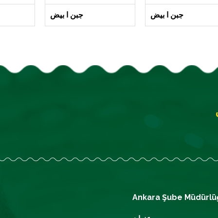
جبن ا بيض
جبن ا بيض
Ankara Şube Müdürlü