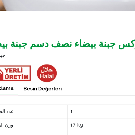
كس جبنة بيضاء نصف دسم جبنة بي
جبن
klama
Besin Değerleri
1
عدد الص
17 Kg
وزن ال