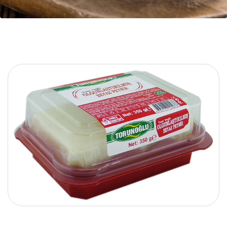
BUTTER GROUP
OTHER PRODUCTS
CORPORATE
ABOUT US
QUALITY
OUR DOCUMENTS
DEALERSHIP
QUALITY
CONTACT