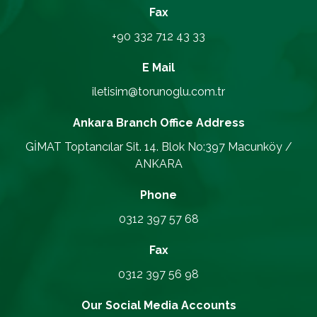
Fax
+90 332 712 43 33
E Mail
iletisim@torunoglu.com.tr
Ankara Branch Office
Address
GİMAT Toptancılar Sit. 14. Blok No:397 Macunköy /
ANKARA
Phone
0312 397 57 68
Fax
0312 397 56 98
Our Social Media Accounts