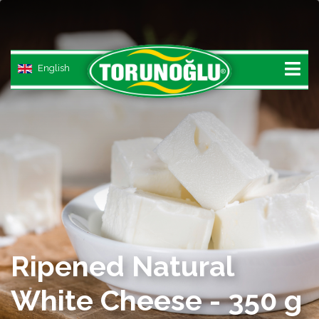
English
ONLINE SHOP
HOME
PRODUCTS
WHITE CHEESE
Ripened Natural
KASHKAVAL CHEESE
White Cheese - 350 g
TRADITIONAL CHEESE