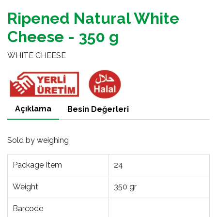
Ripened Natural White
Cheese - 350 g
WHITE CHEESE
Açıklama
Besin Değerleri
Sold by weighing
Package Item
24
Weight
350 gr
Barcode