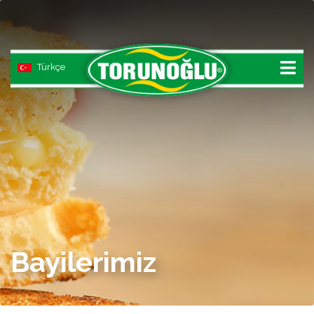
Türkçe
ONLINE SATIŞ
ANASAYFA
ÜRÜNLER
BEYAZ PEYNİR
Bayilerimiz
KAŞAR PEYNİRİ
YÖRESEL PEYNİR