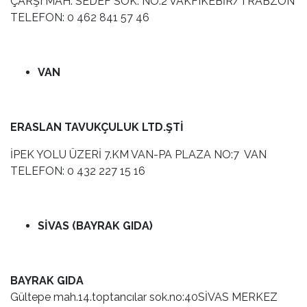
ÇARŞI MAH. SEDEF SOK. NO:2 VAKFIKEBİR/TRABZON
TELEFON: 0 462 841 57 46
VAN
ERASLAN TAVUKÇULUK LTD.ŞTİ
İPEK YOLU ÜZERİ 7.KM VAN-PA PLAZA NO:7 VAN
TELEFON: 0 432 227 15 16
SİVAS (BAYRAK GIDA)
BAYRAK GIDA
Gültepe mah.14.toptancılar sok.no:40SİVAS MERKEZ