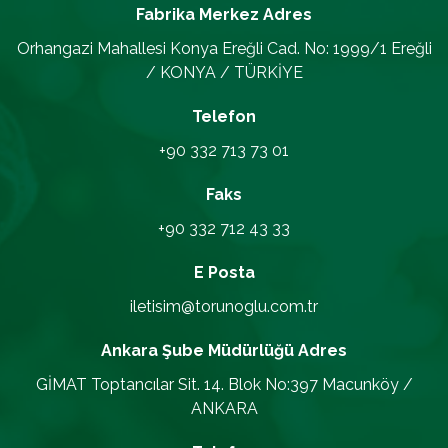
Fabrika Merkez
Adres
Orhangazi Mahallesi Konya Ereğli Cad. No: 1999/1 Ereğli
/ KONYA / TÜRKİYE
Telefon
+90 332 713 73 01
Faks
+90 332 712 43 33
E Posta
iletisim@torunoglu.com.tr
Ankara Şube Müdürlüğü
Adres
GİMAT Toptancılar Sit. 14. Blok No:397 Macunköy /
ANKARA