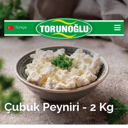
Türkçe
ONLINE SATIŞ
ANASAYFA
ÜRÜNLER
BEYAZ PEYNİR
Çubuk Peyniri - 2 Kg
KAŞAR PEYNİRİ
YÖRESEL PEYNİR