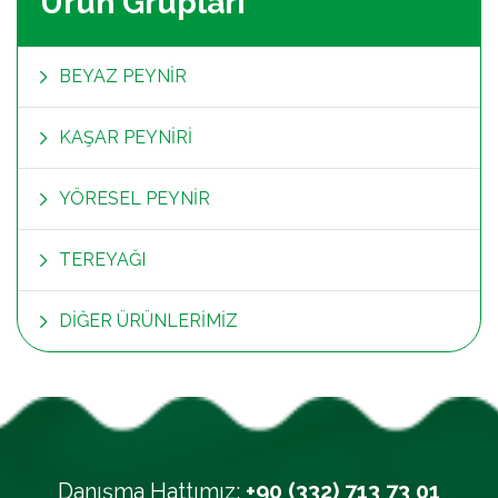
Ürün Grupları
BEYAZ PEYNİR
KAŞAR PEYNİRİ
YÖRESEL PEYNİR
TEREYAĞI
DİĞER ÜRÜNLERİMİZ
Danışma Hattımız:
+90 (332) 713 73 01