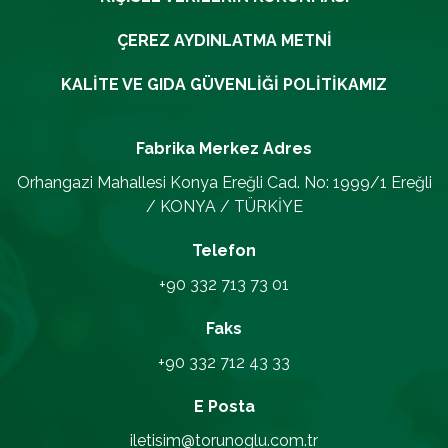
ÇEREZ AYDINLATMA METNI
KALITE VE GIDA GÜVENLIĞI POLITIKAMIZ
Fabrika Merkez
Adres
Orhangazi Mahallesi Konya Ereğli Cad. No: 1999/1 Ereğli
/ KONYA / TÜRKİYE
Telefon
+90 332 713 73 01
Faks
+90 332 712 43 33
E Posta
iletisim@torunoglu.com.tr